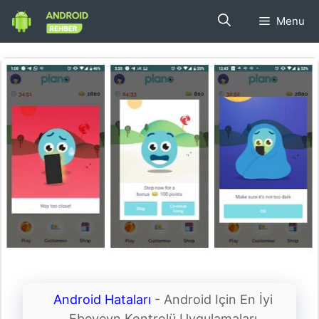
İçeriğe
Menu
atla
Android Hataları
-
Android Için En İyi
Ebeveyn Kontrolü Uygulamaları