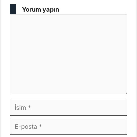
Yorum yapın
Yorum
İsim
E-
posta