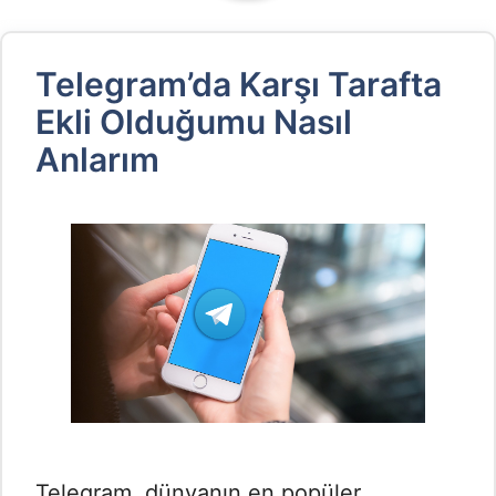
Nasıl
Whatsapp
Anlarım
Bildirim
Telegram’da Karşı Tarafta
Kapatma
Ekli Olduğumu Nasıl
Anlarım
Telegram, dünyanın en popüler