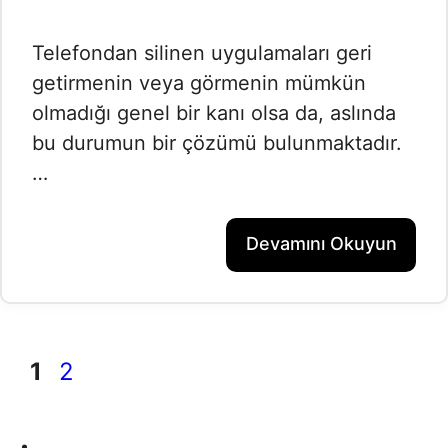
Telefondan silinen uygulamaları geri
getirmenin veya görmenin mümkün
olmadığı genel bir kanı olsa da, aslında
bu durumun bir çözümü bulunmaktadır.
…
Devamını Okuyun
Sayfa
Sayfa
1
2